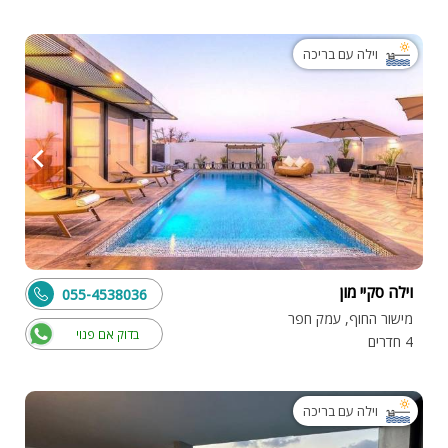
וילה עם בריכה
וילה סקיי מון
055-4538036
מישור החוף, עמק חפר
בדוק אם פנוי
4 חדרים
וילה עם בריכה