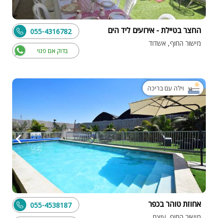
החצר בטיילת - אירועים ליד הים
055-4316782
מישור החוף, אשדוד
בדוק אם פנוי
וילה עם בריכה
אחוזת טוהר בכפר
055-4538187
מישור החוף, עוצם