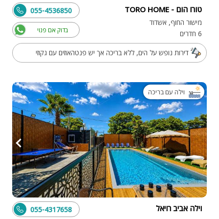
טורו הום - TORO HOME
055-4536850
מישור החוף, אשדוד
בדוק אם פנוי
6 חדרים
דירות נופש על הים, ללא בריכה אך יש פנטהאוזים עם גקוזי
וילה עם בריכה
וילה אביב רויאל
055-4317658