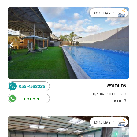
וילה עם בריכה
אחוזת וניש
055-4538236
מישור החוף, עזריקם
בדוק אם פנוי
3 חדרים
וילה עם בריכה