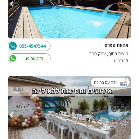
אחוזת טפרס
055-4547544
מישור החוף, עמק חפר
בדוק אם פנוי
9 חדרים
וילה עם בריכה