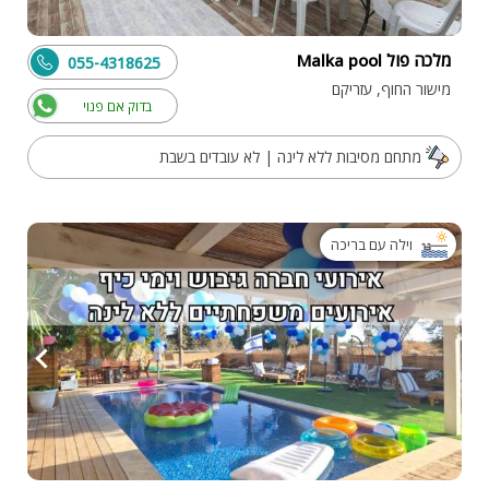
מלכה פול Malka pool
055-4318625
מישור החוף, עזריקם
בדוק אם פנוי
מתחם מסיבות ללא לינה | לא עובדים בשבת
וילה עם בריכה