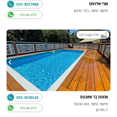
אורי אירועים
055-4537988
מישור החוף, כפר טרומן
בדוק אם פנוי
וילה עם בריכה
אחוזת בר איוונטס
055-4538043
מישור החוף, נווה מבטח
בדוק אם פנוי
1 חדרים