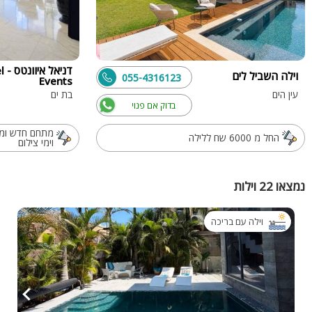
דני
וילה השביל לים
055-4316123
Events
עין הים
בת ים
בדוק אם פנוי
מתחם חדש ומו
החל מ 6000 שח ללילה
וימי צילום
נמצאו 22 וילות
וילה עם בריכה