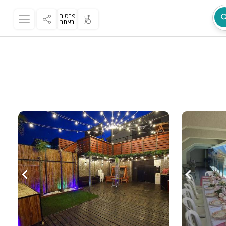
פרסום
באתר
מת
ר