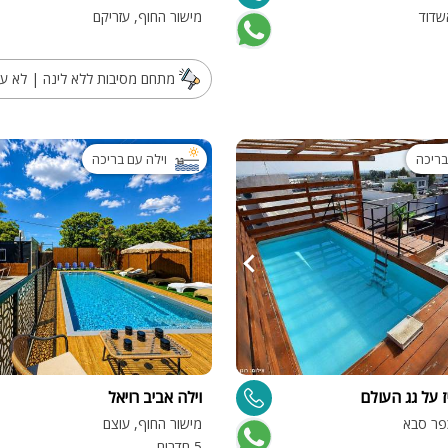
שדוד
מישור החוף, עזריקם
מיטה זוגית
פינת אוכל
מתחם מסיבות ללא לינה | לא ע
wifi
hot
בריכה
וילה עם בריכה
מחירים
בזול
בתי נופש
שולחן פול
הוקי אוויר
חדר קולנוע
 על גג העולם
וילה אביב רויאל
שף
פר סבא
מישור החוף, עוצם
נוף
5 חדרים