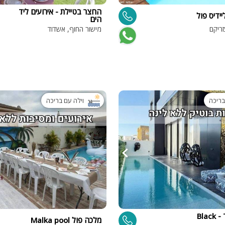
פלייסטיישן
החצר בטיילת - אירועים ליד
ידיס פול
הים
Xbox
זריקם
מישור החוף, אשדוד
ארוחת בוקר
שולחן פוקר
מקרן
גישה לנכים
בריכה
וילה עם בריכה
קבוצות גדול
בריכה מקור
מסך lcd
מרפסת
מטבח
משפחות
בלאק דיימונד - Black
מלכה פול Malka pool
גדולות