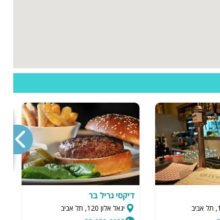
דיקסי גריל בר
מ
יגאל אלון 120, תל אביב