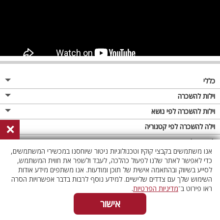
כללי
מגזין
וילות להשכרה
פרסום באתר
וילות בצפון
וילות להשכרה לפי נושא
×
תקנון
וילות במרכז
וילה לזוגות
וילה להשכרה לפי קטגוריה
מדיניות פרטיות
וילות בדרום
וילות למשפחות
וילות עם בריכה
לופטים להשכרה
אנו משתמשים בקבצי קוקיז וטכנולוגיות ניטור שיוחסנו במכשירי המשתמשים,
וילות באילת
וילות לציבור הדתי
וילה עם בריכה מחוממת
לופט
כדי לאפשר לאתר שלנו לפעול כהלכה, לעבד ולשפר את חווית המשתמש,
וילות בשרון
לסייע בשיווק ובהתאמה אישית של תוכן ומודעות. אנו משתפים מידע אודות
אירוח דרוזי
וילה עם בריכה מחוממת מקורה
לופטים בצפון
השימוש שלך עם צדדים שלישיים. למידע נוסף לרבות בדבר אפשרויות הסרה
וילות באזור החרמון
וילות למסיבות
וילות עם סאונה
לופטים בדרום
ראו פירוט ב־
מדיניות הפרטיות
.
וילות לאירועים
וילות עם ג'קוזי
לופטים במרכז
אישור