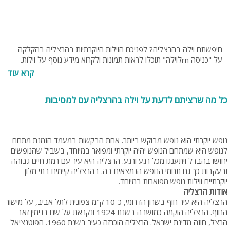
חיפשתם וילה בהרצליה? לפניכם הוילות היוקרתיות בהרצליה בהקלקה
על "כניסה rnלוילה" תוכלו לראות תמונות ולקרוא מידע נוסף על וילות.
בנוסף תוכלו להתייעץrn עם צוות האתר בחינם בטלפון 077-4060599
קרא עוד
או בנייד 054-9274255 או rn0538095794.
כל מה שרציתם לדעת על וילה בהרצליה עם למסיבות
נופש יוקרתי הוא נופש מבוקש ביותר. אחת הבקשות במעמד הזמנת מתחם
לנופש היא שמתחם הנופש יהיה יוקרתי ומפואר במיוחד, בשביל שהנופשים
יחושו בהבדל ויתענגו מכל רגע ורגע. הרצליה היא עיר עם רמת חיים גבוהה
ובעקבות כך גם תחמי הנופש הנמצאים בה. בהרצליה קיימים בתי מלון
יוקרתיים ווילות נופש מפוארות במיוחד.
אודות הרצליה
הרצליה היא עיר חוף בשרון הדרומי, כ-10 ק"מ צפונית לתל אביב, על מישור
החוף. הרצליה הוקמה כמושבה בשנת 1924 ונקראת על שם בנימין זאב
הרצל, חוזה מדינת ישראל. הרצליה הוכרזה כעיר בשנת 1960. הפוטנציאל