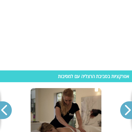
ניתן לתכנן סיורים המתאימים באופן אישי לכל לקוח מבחינת מסלול הטיסה,
זמני הטיסה, ביקורים באתרים וכו. מיקום: תל אביב.
בנוסף לזה בהרצליה קניונים ומרכזי קניות גדולים הכוללים חנויות מותגים
ויוקרה שאין בכל הארץ, מסעדות שף משובחות ועוד.
וילות נופש בהרצליה
וילות יוקרתיות הן יחידות אירוח איכותיות ומרווחות ביותר ללא כל עוררין. וילה
היא בית רחב ממדים אשר ממוקם על מגרש גדול עם גינה וחצר גדולות
במיוחד, עם צמחייה מטופחת ביותר, ועם בריכה פרטית ומתחם של ג'קוזי
מפנק מאד בהרבה מן המקרים. וילה היא יחידת אירוח גדולה אשר מיועדת
למשפחות עם ילדים או לכמה משפחות יחד, לכנסים ומסיבות שונות ואפילו
לכמה זוגות אשר רוצים להתפנק עם הטוב ביותר בחופשה רומנטית מיוחדת
במינה. כל הווילות הנמצאות בהרצליה אשר מיועדות לנופש הינן וילות
אטרקציות בסביבת הרצליה עם למסיבות
יוקרתיות במיוחד. המחירים יהיו בהתאם למועד הנופש וכמובן בהתאם לכמות
האטרקציות שנמצאות בווילה.