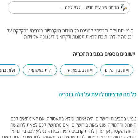
מתחם אירועים חדש -- ללא לינה --
חיפשתם וילה בזכריה? לפניכם כל הוילות היוקרתיות בזכריה! בהקלקה על
"כניסה לוילה" תוכלו לראות תמונות ולקרוא מידע נוסף על וילות
יישובים נוספים בסביבת זכריה
וילות בירושלים
וילות בגבעות עדן
וילות באשתאול
וילות במב
כל מה שרציתם לדעת על וילה בזכריה
נופש בסביבות ירושלים יהיה איכותי ומלא בתעסוקה. אם לא מתאים לכם
העומס וההמולה שנמצאות בירושלים, ואם מתחשק לכם לצאת לחופשה
רגועה ושקטה, אך עדיין להיות קרובים לעיר הבירה- נמליץ לכם בחום על
חופשה במושב זכריה הסמוך לבית שמש ובכך מאפשר לנופשים ליהנות משני