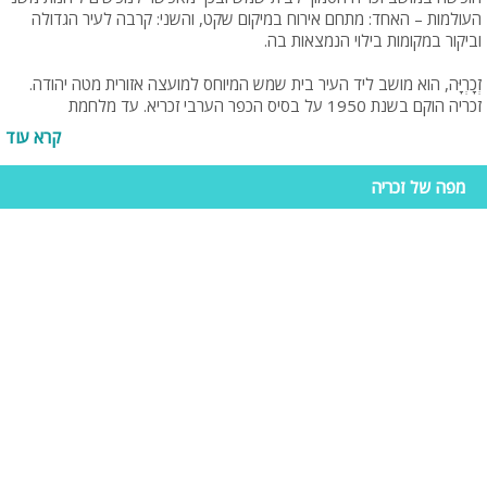
העולמות – האחד: מתחם אירוח במיקום שקט, והשני: קרבה לעיר הגדולה
וביקור במקומות בילוי הנמצאות בה.
זְכָרְיָּה, הוא מושב ליד העיר בית שמש המיוחס למועצה אזורית מטה יהודה.
זכריה הוקם בשנת 1950 על בסיס הכפר הערבי זכריא. עד מלחמת
העצמאות התגוררו במקום כ-1,200 תושבים שהתפרנסו בעיקר מחקלאות
קרא עוד
וגידול בקר וצאן. לאחר 1948 הצטמצם מספר התושבים ל-200 בלבד.
בסוף שנת 1950 יושבו בכפר עולים מכורדיסטן מאזור ברזן שבעיראק. בלב
מפה של זכריה
היישוב ניצב מבנה עתיק ומרשים של המסגד בעל הצריח. שמו של המושב
נקבע כזכריה על מנת לשמר את שם הכפר ששכן במקום.
מושב זכריה נמצא בקרבת צומת עזקה, קרוב לרמת בית שמש וצמוד לכביש
38, המחבר בין כביש 1 לכביש 35. קיימת תחבורה ציבורית, אשר יכולה
להביא אתכם אל המרכזים העירוניים הגדולים הקרובים, כגון בית שמש
וירושלים.
אטרקציות בזכריה
לגבי תעסוקה באזור זה אין מה לדאוג, אתם ממש קרובים לירושלים
ולאטרקציות המפוזרות באזור. להלן 3 אטרקציות לאסור לפספס:
קיפצובה:
פארק משחקים המציע חוויה לכל המשפחה. במקום מגוון גדול של