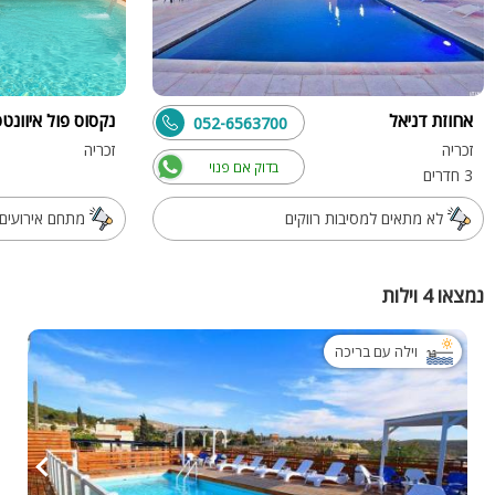
אחוזת דניאל
נקסוס פול איוונט
052-6563700
זכריה
זכריה
בדוק אם פנוי
3 חדרים
לא מתאים למסיבות רווקים
מתחם אירועים 
נמצאו 4 וילות
וילה עם בריכה