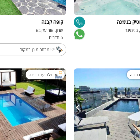
מיטה זוגית
טיק בנימינה
קופה קבנה
פינת אוכל
 בנימינה
שרון, אור עקיבא
wifi
5 חדרים
hot
יש מרחב מוגן במקום
מחירים
בזול
בריכה
וילה עם בריכה
בתי נופש
שולחן פול
הוקי אוויר
חדר קולנוע
שף
נוף