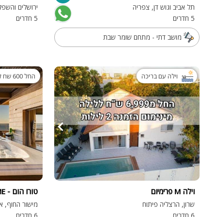
תל אביב וגוש דן, צפריה
ירושלים והשפלה
5 חדרים
5 חדרים
מושב דתי - מתחם שומר שבת
וילה עם בריכה
החל 600 שח ללילה
וילה M פרימיום
טורו הום - TORO HOME
שרון, הרצליה פיתוח
מישור החוף, א
6 חדרים
6 חדרים