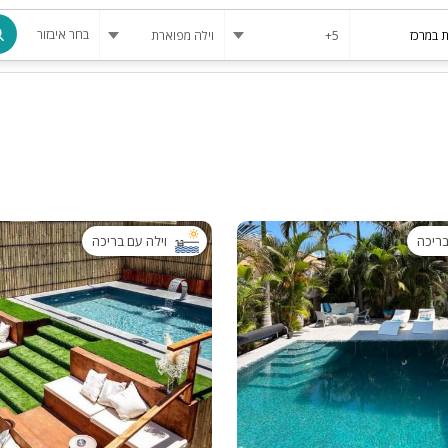
בחר איבזור
מרחב מוגן
בריכה
בריכה מחומ
פינת מנגל
בריכה
וילה עם בריכה
להשכרה
סאונה
קריוקי
גקוזי
שולחן סנוק