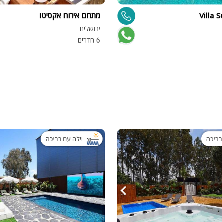
פלייסטיישן
מתחם אירוח אקסיטו
Xbox
ירושלים
ארוחת בוקר
6 חדרים
שולחן פוקר
מקרן
גישה לנכים
קבוצות גדול
בריכה מקור
בריכה
וילה עם בריכה
מסך lcd
מרפסת
מטבח
משפחות
גדולות