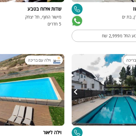
ז
שדות אירוח בטבע
ספא
ן, בת ים
מישור החוף, תל יצחק
עמדת טעינ
5 חדרים
לרכב חשמלי
ל מ2,999 שח
בריכה
וילה עם בריכה
וילה ליאור