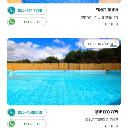
אחוזת רפאלי
055-4317738
תל אביב וגוש דן, פתחיה
בדוק אם פנוי
3 חדרים
וילה עם בריכה
וילה כרם יוסף
055-4538200
ירושלים והשפלה, גפן
בדוק אם פנוי
6 חדרים