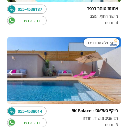
אחוזת טוהר בכפר
055-4538187
מישור החוף, עוצם
בדוק אם פנוי
4 חדרים
וילה עם בריכה
בי קיי פאלאס - BK Palace
055-4538014
תל אביב וגוש דן, חדרה
בדוק אם פנוי
3 חדרים