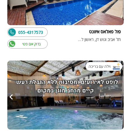
פול פאלאס איוונט
055-4317573
תל אביב וגוש דן, ראשון לציון
בדוק אם פנוי
וילה עם בריכה