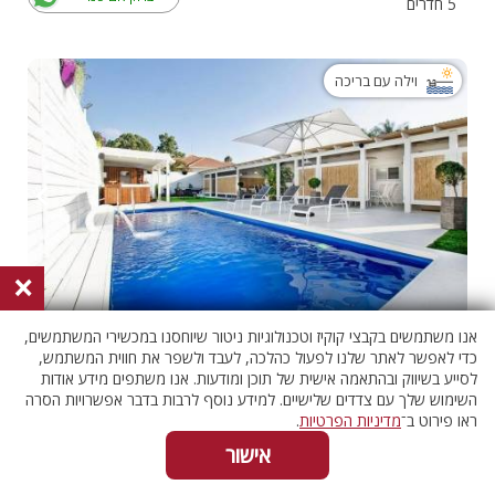
5 חדרים
וילה עם בריכה
×
אנו משתמשים בקבצי קוקיז וטכנולוגיות ניטור שיוחסנו במכשירי המשתמשים,
אחוזת ליר
055-4537981
כדי לאפשר לאתר שלנו לפעול כהלכה, לעבד ולשפר את חווית המשתמש,
שרון, שדה יצחק
לסייע בשיווק ובהתאמה אישית של תוכן ומודעות. אנו משתפים מידע אודות
בדוק אם פנוי
6 חדרים
השימוש שלך עם צדדים שלישיים. למידע נוסף לרבות בדבר אפשרויות הסרה
ראו פירוט ב־
מדיניות הפרטיות
.
קיים מרחב מוגן, אזור ללא אזעקות
אישור