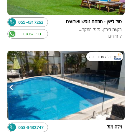
סול לייאן - מתחם נופש ואירועים
055-4317263
בקעת הירדן, גלגל המקראית
בדוק אם פנוי
7 חדרים
וילה עם בריכה
וילה מזל
053-3432747