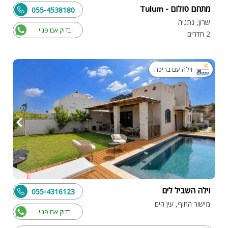
מתחם טולום - Tulum
055-4538180
שרון, נתניה
בדוק אם פנוי
2 חדרים
וילה עם בריכה
וילה השביל לים
055-4316123
מישור החוף, עין הים
בדוק אם פנוי