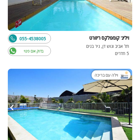
ויליג' קומפלקס ריזורט
055-4538005
תל אביב וגוש דן, ניר בנים
בדוק אם פנוי
5 חדרים
וילה עם בריכה