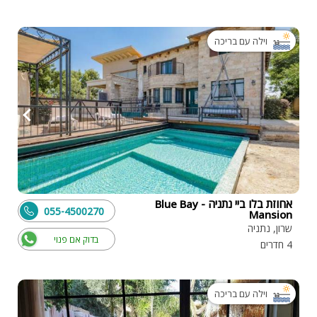
וילה עם בריכה
אחוזת בלו ביי נתניה - Blue Bay
055-4500270
Mansion
שרון, נתניה
בדוק אם פנוי
4 חדרים
וילה עם בריכה