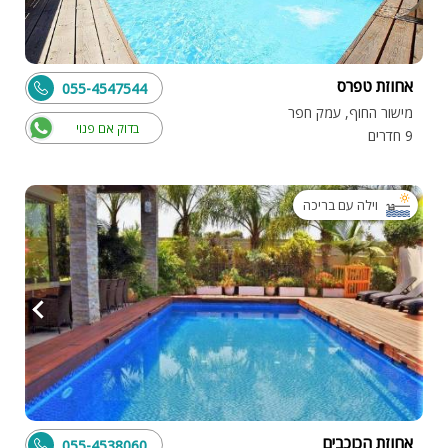
אחוזת טפרס
055-4547544
מישור החוף, עמק חפר
בדוק אם פנוי
9 חדרים
וילה עם בריכה
אחוזת הכוכבים
055-4538060