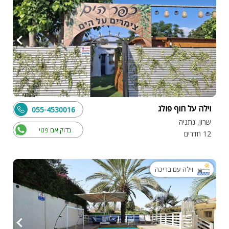
וילה על חוף פולג
055-4530016
שרון, נתניה
בדוק אם פנוי
12 חדרים
וילה עם בריכה