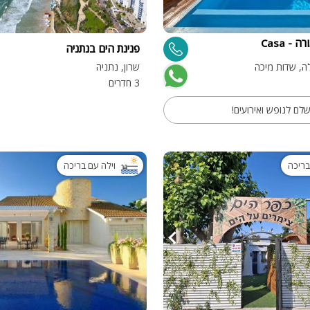
מיטה זוגית
וילה קאסה מורה - Casa
פנינת הים בנתניה
פינת אוכל
ה, שדות מיכה
שרון, נתניה
wifi
3 חדרים
hot
ם לנופש ואירועים!
מחירים
בזול
בריכה
וילה עם בריכה
בתי נופש
שולחן פול
הוקי אוויר
חדר קולנוע
שף
נוף