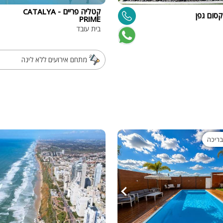
פלייסטיישן
קטליה פריים - CATALYA
קסום גפן
PRIME
Xbox
בית עובד
ארוחת בוקר
שולחן פוקר
מתחם אירועים ללא לינה
מקרן
גישה לנכים
קבוצות גדול
בריכה מקור
בריכה
מסך lcd
מרפסת
מטבח
משפחות
גדולות