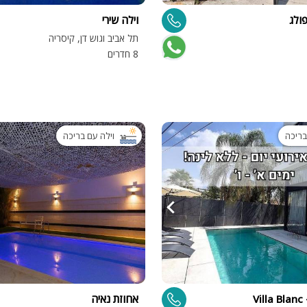
פולג
וילה שירי
ספא
תל אביב וגוש דן, קיסריה
עמדת טעינ
8 חדרים
לרכב חשמלי
בריכה
וילה עם בריכה
V
אחוזת נאיה