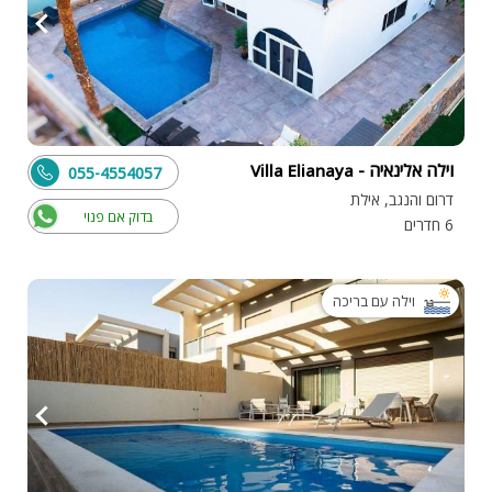
וילה אלינאיה - Villa Elianaya
055-4554057
דרום והנגב, אילת
בדוק אם פנוי
6 חדרים
וילה עם בריכה