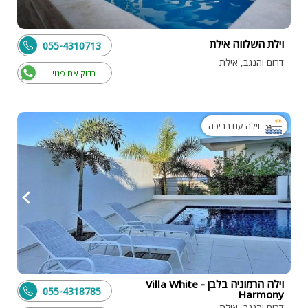
וילת השלווה אילת
055-4310713
דרום והנגב, אילת
בדוק אם פנוי
וילה עם בריכה
וילה הרמוניה בלבן - Villa White
055-4318785
Harmony
דרום והנגב, אילת