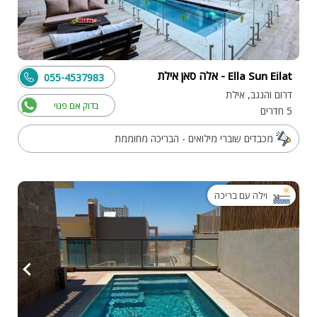
Ella Sun Eilat - אלה סאן אילת
055-4537983
דרום והנגב, אילת
בדוק אם פנוי
5 חדרים
מכבדים שוברי מילואים - הבריכה מחוממת
וילה עם בריכה