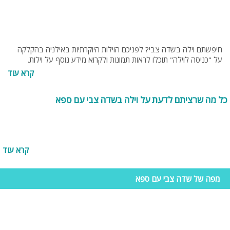
חיפשתם וילה בשדה צבי? לפניכם הוילות היוקרתיות באילניה בהקלקה
על "כניסה לוילה" תוכלו לראות תמונות ולקרוא מידע נוסף על וילות.
בנוסף תוכלו להתייעץ עם צוות האתר בחינם בטלפון 077-4060599 או
קרא עוד
בנייד 054-9274255 או 0538095794.
כל מה שרציתם לדעת על וילה בשדה צבי עם ספא
קרא עוד
מפה של שדה צבי עם ספא