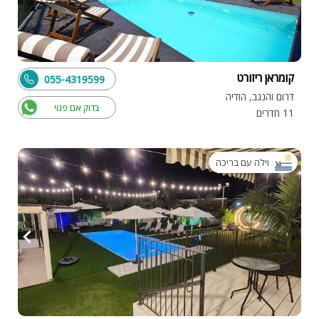
קומראן ריזורט
055-4319599
דרום והנגב, הודיה
בדוק אם פנוי
11 חדרים
וילה עם בריכה