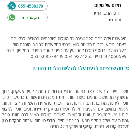
חלום של מקום
055-4538378
דרום והנגב, הודיה
בדוק אם פנוי
4 חדרים
חיפשתם וילה בהודיה? לפניכם כל הווילות היוקרתיות בהודיה! לכל וילה
באתר, מידע, גלריית תמונות HD ופרטי התקשרות לבירור והזמנה מול
בעל הווילה. בנוסף תוכלו להתייעץ עם נציגי האתר בחינם, בטלפון 077-
4060599 או בנייד 054-9274255 או 053-8095794
כל מה שרציתם לדעת על וילה ליום הולדת בהודיה
מושב יפיפייה השוכן לצד רצועת החוף הדרומית בסמוך לעיר אשקלון. הנוף
המשקיף מהמושב מהמם ביופיו ומותיר את המבקרים והשוהים בו פעורי פה.
תוכלו ליהנות מקרבת הים, הדיונות המרהיבות ומהאווירה השלווה. לצד תחומי
העיסוק במושב עם השנים החל להתפתח גם ענף התיירות וכיום תוכלו למצוא
וילות נופש למשפחות, זוגות וקבוצות. האירוח בווילות מציע לכם חווית פינוק
אמתית עם שלל מתקני ספא, בריכת שחייה, חדרי סוויטות ואבזור מתקדם כגון:
מערכת קולנוע ביתית, קריוקי ומשחקי מולטימדיה.