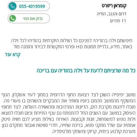
קומראן ריזורט
055-4319599
דרום והנגב, הודיה
בדוק אם פנוי
11 חדרים
חיפשתם וילה בהודיה? לפניכם כל הווילות היוקרתיות בהודיה! לכל וילה
באתר, מידע, גלריית תמונות HD ופרטי התקשרות לבירור והזמנה מול
בעל הווילה. בנוסף תוכלו להתייעץ עם נציגי האתר בחינם, בטלפון 077-
קרא עוד
4060599 או בנייד 054-9274255 או 053-8095794
כל מה שרציתם לדעת על וילה בהודיה עם בריכה
מושב יפיפייה השוכן לצד רצועת החוף הדרומית בסמוך לעיר אשקלון. הנוף
המשקיף מהמושב מהמם ביופיו ומותיר את המבקרים והשוהים בו פעורי פה.
תוכלו ליהנות מקרבת הים, הדיונות המרהיבות ומהאווירה השלווה. לצד תחומי
העיסוק במושב עם השנים החל להתפתח גם ענף התיירות וכיום תוכלו למצוא
וילות נופש למשפחות, זוגות וקבוצות. האירוח בווילות מציע לכם חווית פינוק
אמתית עם שלל מתקני ספא, בריכת שחייה, חדרי סוויטות ואבזור מתקדם כגון:
מערכת קולנוע ביתית, קריוקי ומשחקי מולטימדיה.