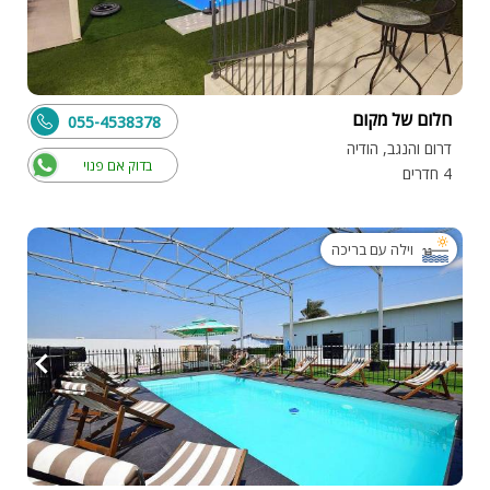
חלום של מקום
055-4538378
דרום והנגב, הודיה
בדוק אם פנוי
4 חדרים
וילה עם בריכה