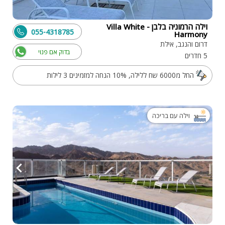
וילה הרמוניה בלבן - Villa White
055-4318785
Harmony
דרום והנגב, אילת
בדוק אם פנוי
5 חדרים
החל מ6000 שח ללילה, 10% הנחה למזמינים 3 לילות
וילה עם בריכה