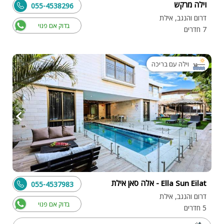
וילה מרקש
055-4538296
דרום והנגב, אילת
בדוק אם פנוי
7 חדרים
וילה עם בריכה
Ella Sun Eilat - אלה סאן אילת
055-4537983
דרום והנגב, אילת
בדוק אם פנוי
5 חדרים