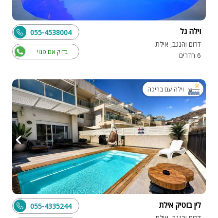
וילה גל
055-4538004
דרום והנגב, אילת
בדוק אם פנוי
6 חדרים
וילה עם בריכה
לין בוטיק אילת
055-4335244
דרום והנגב, אילת