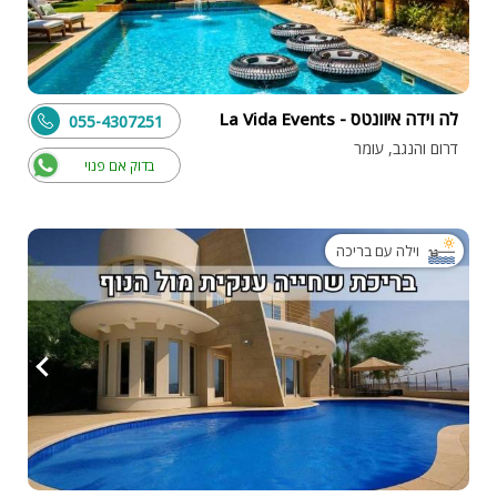
לה וידה איוונטס - La Vida Events
055-4307251
דרום והנגב, עומר
בדוק אם פנוי
וילה עם בריכה