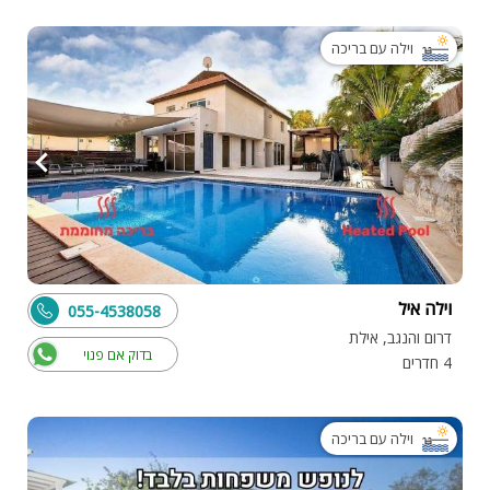
וילה עם בריכה
וילה איל
055-4538058
דרום והנגב, אילת
בדוק אם פנוי
4 חדרים
וילה עם בריכה