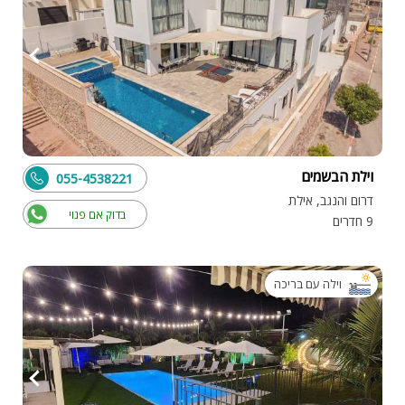
וילת הבשמים
055-4538221
דרום והנגב, אילת
בדוק אם פנוי
9 חדרים
וילה עם בריכה