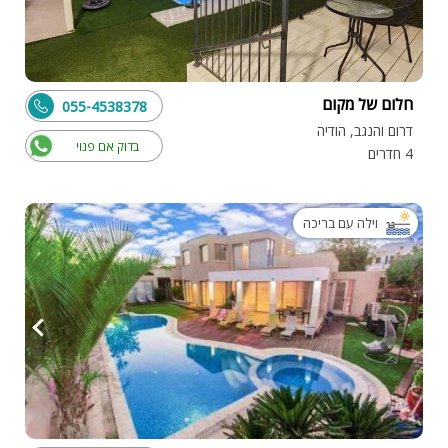
חלום של מקום
055-4538378
דרום והנגב, הודיה
בדוק אם פנוי
4 חדרים
וילה עם בריכה