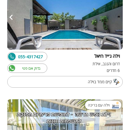
וילה ג'ייד רויאל
055-4317427
דרום והנגב, אילת
בדוק אם פנוי
6 חדרים
קיים ממד בוילה
וילה עם בריכה