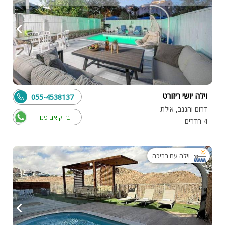
וילה יושי ריזורט
055-4538137
דרום והנגב, אילת
בדוק אם פנוי
4 חדרים
וילה עם בריכה