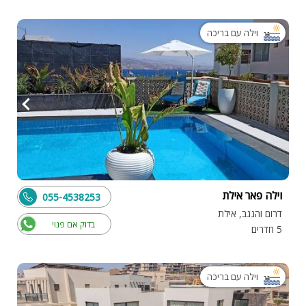
וילה עם בריכה
וילה פאר אילת
055-4538253
דרום והנגב, אילת
בדוק אם פנוי
5 חדרים
וילה עם בריכה