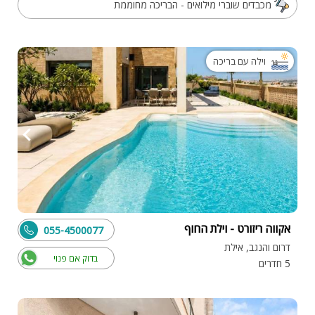
מכבדים שוברי מילואים - הבריכה מחוממת
וילה עם בריכה
אקווה ריזורט - וילת החוף
055-4500077
דרום והנגב, אילת
בדוק אם פנוי
5 חדרים