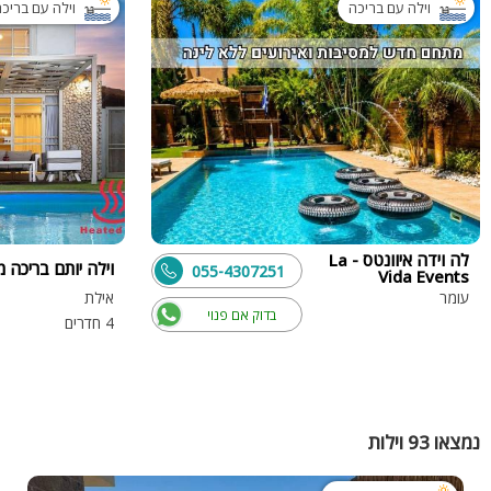
וילה עם בריכה
וילה עם בריכ
לה וידה איוונטס - La
וילה יותם בריכה 
055-4307251
Vida Events
עומר
אילת
בדוק אם פנוי
4 חדרים
נמצאו 93 וילות