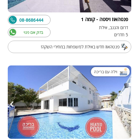
פנטהאוז ויסטה - קומה 1
08-8686444
דרום והנגב, אילת
בדוק אם פנוי
5 חדרים
פנטהאוז חדש באילת למשפחות במחירי השקה!
וילה עם בריכה