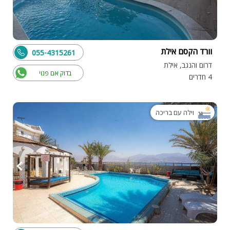
וורד הקסם אילת
055-4315261
דרום והנגב, אילת
בדוק אם פנוי
4 חדרים
וילה עם בריכה