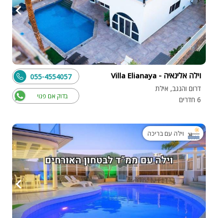
וילה אלינאיה - Villa Elianaya
055-4554057
דרום והנגב, אילת
בדוק אם פנוי
6 חדרים
וילה עם בריכה