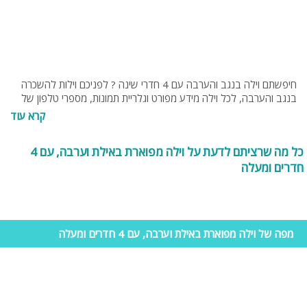
חיפשתם וילה בנגב והערבה עם 4 חדרי שינה ? לפניכם וילות להשכרה
בנגב והערבה, לכל וילה מידע מפורט וגלריית תמונות, מספרי טלפון של
בעל הווילה, כך שהעסקה ללא תיווך. הווילות נבדקות אישית ע"י נציג
קרא עוד
האתר, לא הסתדרתם? תוכלו להיעזר בצוות האתר לייעוץ והכוונה בחינם:
054-9274255 או 053-8095794.
כל מה שרציתם לדעת על וילה מפוארת באילת וערבה, עם 4
חדרים ומעלה
מפה של וילה מפוארת באילת וערבה, עם 4 חדרים ומעלה