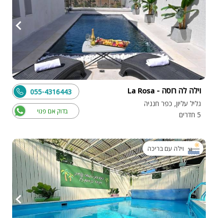
וילה לה רוסה - La Rosa
055-4316443
גליל עליון, כפר חנניה
בדוק אם פנוי
5 חדרים
וילה עם בריכה