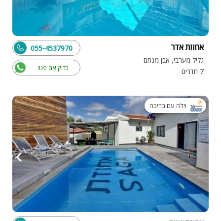
אחוזת אדר
055-4537970
גליל מערבי, אבן מנחם
בדוק אם פנוי
7 חדרים
וילה עם בריכה