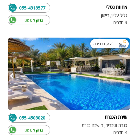
אחוזת נטלי
055-4318577
גליל עליון, דישון
בדוק אם פנוי
3 חדרים
וילה עם בריכה
שירת הכנרת
055-4503020
כנרת וטבריה, מושבה כנרת
בדוק אם פנוי
4 חדרים