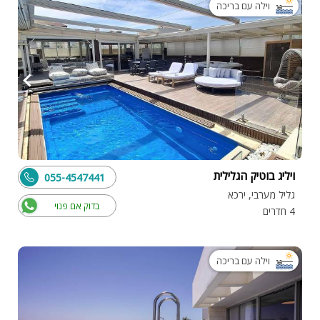
וילה עם בריכה
ויליג בוטיק הגלילית
055-4547441
גליל מערבי, ירכא
בדוק אם פנוי
4 חדרים
וילה עם בריכה