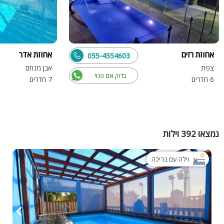
אחוזת רזים
אחוזת אדר
055-4554603
צפת
אבן מנחם
בדוק אם פנוי
6 חדרים
7 חדרים
נמצאו 392 וילות
וילה עם בריכה