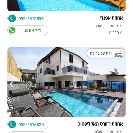
אחוזת אפנדי
055-4315353
גליל מערבי, יערה
בדוק אם פנוי
6 חדרים
וילה עם בריכה
אחוזת ריזורט האקליפטוס
055-4316824
גליל מערבי, שלומי