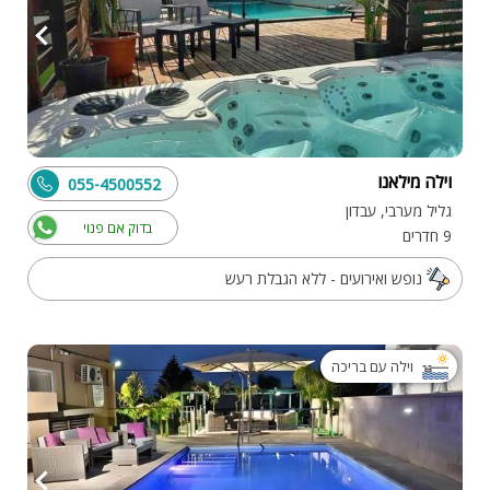
וילה מילאנו
055-4500552
גליל מערבי, עבדון
בדוק אם פנוי
9 חדרים
נופש ואירועים - ללא הגבלת רעש
וילה עם בריכה