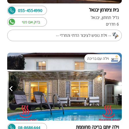
בית צימרמן יבנאל
055-4554990
גליל תחתון, יבנאל
בדוק אם פנוי
6 חדרים
-- וילת נופש לציבור הדתי והחרדי --
וילה עם בריכה
וילה יותם בריכה מחוממת
08-8686444