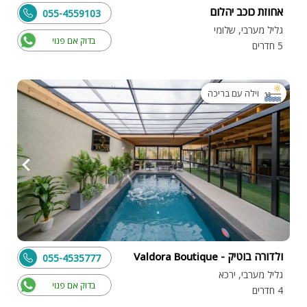
אחוזת כוכב יהלום
055-4559103
גליל מערבי, שלומי
בדוק אם פנוי
5 חדרים
וילה עם בריכה
ולדורה בוטיק - Valdora Boutique
055-4535777
גליל מערבי, ירכא
בדוק אם פנוי
4 חדרים