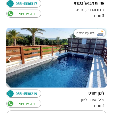
אחוזת אביאל בכנרת
055-4336317
כנרת וטבריה, טבריה
בדוק אם פנוי
5 חדרים
וילה עם בריכה
לימן ריזורט
055-4538219
גליל מערבי, לימן
בדוק אם פנוי
4 חדרים