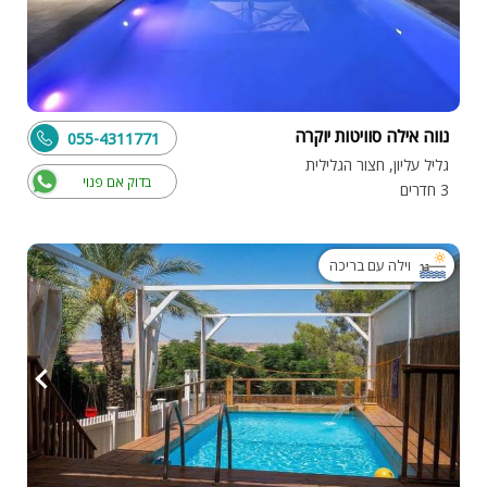
נווה אילה סוויטות יוקרה
055-4311771
גליל עליון, חצור הגלילית
בדוק אם פנוי
3 חדרים
וילה עם בריכה