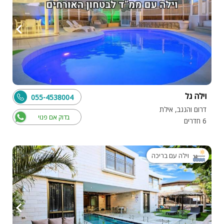
וילה גל
055-4538004
דרום והנגב, אילת
בדוק אם פנוי
6 חדרים
וילה עם בריכה