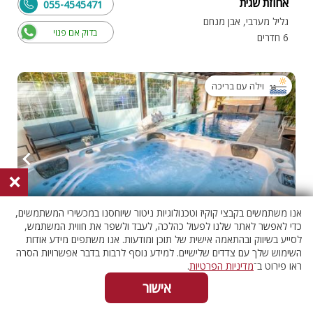
אחוזת שגית
055-4545471
גליל מערבי, אבן מנחם
בדוק אם פנוי
6 חדרים
וילה עם בריכה
×
אנו משתמשים בקבצי קוקיז וטכנולוגיות ניטור שיוחסנו במכשירי המשתמשים,
כדי לאפשר לאתר שלנו לפעול כהלכה, לעבד ולשפר את חווית המשתמש,
לסייע בשיווק ובהתאמה אישית של תוכן ומודעות. אנו משתפים מידע אודות
אחוזת ענת
השימוש שלך עם צדדים שלישיים. למידע נוסף לרבות בדבר אפשרויות הסרה
055-4538214
ראו פירוט ב־
מדיניות הפרטיות
.
גליל מערבי, שומרה
בדוק אם פנוי
אישור
12 חדרים