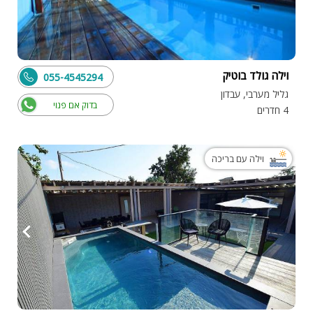
וילה גולד בוטיק
055-4545294
גליל מערבי, עבדון
בדוק אם פנוי
4 חדרים
וילה עם בריכה