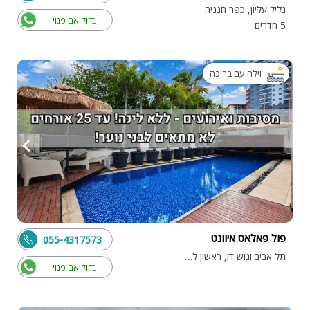
גליל עליון, כפר חנניה
בדוק אם פנוי
5 חדרים
וילה עם בריכה
פול פאלאס איוונט
055-4317573
תל אביב וגוש דן, ראשון לציון
בדוק אם פנוי