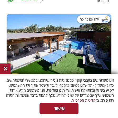
8 חדרים
וילה עם בריכה
×
אנו משתמשים בקבצי קוקיז וטכנולוגיות ניטור שיוחסנו במכשירי המשתמשים,
אירוח גלילי ירכא
055-4538241
כדי לאפשר לאתר שלנו לפעול כהלכה, לעבד ולשפר את חווית המשתמש,
גליל מערבי, ירכא
לסייע בשיווק ובהתאמה אישית של תוכן ומודעות. אנו משתפים מידע אודות
בדוק אם פנוי
7 חדרים
השימוש שלך עם צדדים שלישיים. למידע נוסף לרבות בדבר אפשרויות הסרה
ראו פירוט ב־
מדיניות הפרטיות
.
אישור
וילה עם בריכה