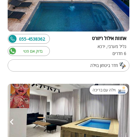
אחוזת אילול ריזורט
055-4538362
גליל מערבי, ירכא
בדוק אם פנוי
6 חדרים
חדר ביטחון בוילה
וילה עם בריכה