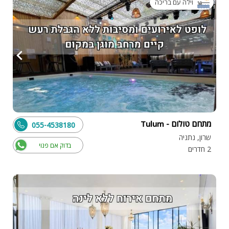
וילה עם בריכה
מתחם טולום - Tulum
055-4538180
שרון, נתניה
בדוק אם פנוי
2 חדרים