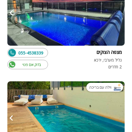
מצפה הצוקים
055-4538339
גליל מערבי, ירכא
בדוק אם פנוי
2 חדרים
וילה עם בריכה