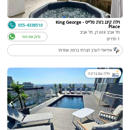
וילה קינג ג'ורג פלייס - King George
055-4338510
Place
תל אביב וגוש דן, תל אביב
בדוק אם פנוי
1 חדרים
אידיאלי לערב חברתי ברמה אחרת!
וילה עם בריכה