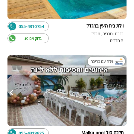
וילת בית העץ במגדל
055-4310754
כנרת וטבריה, מגדל
בדוק אם פנוי
5 חדרים
וילה עם בריכה
מלכה פול Malka pool
055-4318625