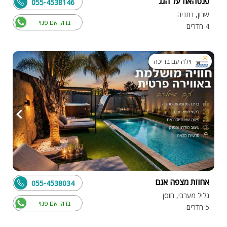
פנטהאוז על הגג
055-4538146
שרון, נתניה
בדוק אם פנוי
4 חדרים
וילה עם בריכה
אחוזת מצפה אגם
055-4538034
גליל מערבי, חוסן
בדוק אם פנוי
5 חדרים