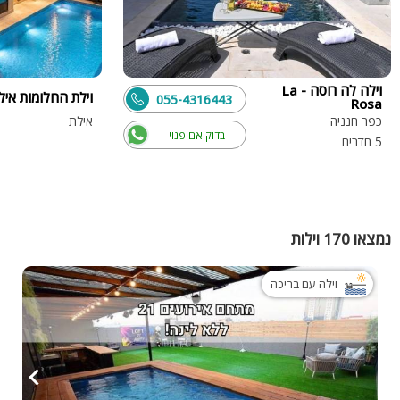
וילה לה רוסה - La
וילת החלומות איל
055-4316443
Rosa
כפר חנניה
אילת
בדוק אם פנוי
5 חדרים
נמצאו 170 וילות
וילה עם בריכה