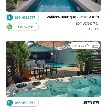
ולדורה בוטיק - Valdora Boutique
055-4535777
גליל מערבי, ירכא
בדוק אם פנוי
4 חדרים
וילה עם בריכה
וילה מילאנו
055-4500552