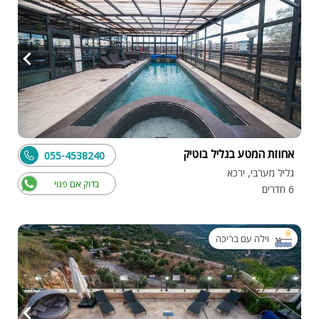
אחוזת המטע בגליל בוטיק
055-4538240
גליל מערבי, ירכא
בדוק אם פנוי
6 חדרים
וילה עם בריכה